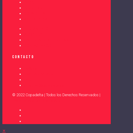
INICIO
NOSOTROS
COPA DELTA
AYUDA SOCIAL
REGLAMENTO
AUSPICIOS
CALENDARIO / RESULTADOS
CONTÁCTANOS
Contacto
Teléfono
+593 99 455 2634
Email:
directiva@copadelta.com
© 2022 Copadelta | Todos los Derechos Reservados |
Desarrollado por Duomo Adv
✕