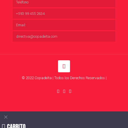
Teléfono
+593 99 455 2634
Email:
directiva@copadelta.com
© 2022 Copadelta | Todos los Derechos Reservados |
Desarrollado por Duomo Adv
✕
Carrito