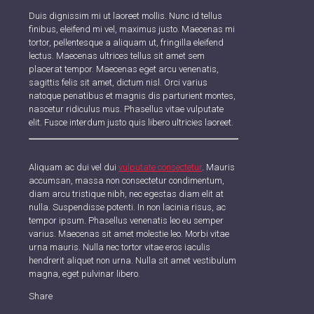
Duis dignissim mi ut laoreet mollis. Nunc id tellus
finibus, eleifend mi vel, maximus justo. Maecenas mi
tortor, pellentesque a aliquam ut, fringilla eleifend
lectus. Maecenas ultrices tellus sit amet sem
placerat tempor. Maecenas eget arcu venenatis,
sagittis felis sit amet, dictum nisl. Orci varius
natoque penatibus et magnis dis parturient montes,
nascetur ridiculus mus. Phasellus vitae vulputate
elit. Fusce interdum justo quis libero ultricies laoreet.
Aliquam ac dui vel dui
vulputate consectetur
. Mauris
accumsan, massa non consectetur condimentum,
diam arcu tristique nibh, nec egestas diam elit at
nulla. Suspendisse potenti. In non lacinia risus, ac
tempor ipsum. Phasellus venenatis leo eu semper
varius. Maecenas sit amet molestie leo. Morbi vitae
urna mauris. Nulla nec tortor vitae eros iaculis
hendrerit aliquet non urna. Nulla sit amet vestibulum
magna, eget pulvinar libero.
Share