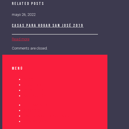
Related posts
mayo 26, 2022
Casas para hogar San José 2019
Read more
Comments are closed.
Menú
INICIO
NOSOTROS
COPA DELTA
AYUDA SOCIAL
REGLAMENTO
AUSPICIOS
CALENDARIO / RESULTADOS
CONTÁCTANOS