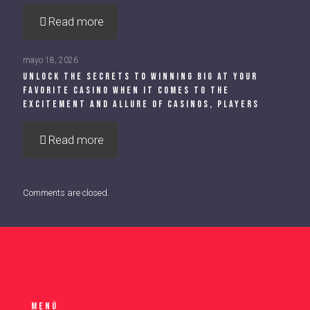
Read more
mayo 18, 2026
Unlock the secrets to winning big at your
favorite casino When it comes to the
excitement and allure of casinos, players
Read more
Comments are closed.
Menú