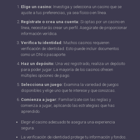
Elige un casino:
Investiga y selecciona un casino que se
ajuste a tus preferencias, ya sea físico o en línea.
Regístrate o crea una cuenta:
Si optas por un casino en
línea, necesitarás crear un perfil. Asegúrate de proporcionar
información verídica.
Verifica tu identidad:
Muchos casinos requieren
verificación de identidad. Esto puede incluir documentos
como un DNI o pasaporte.
Haz un depósito:
Una vez registrado, realiza un depósito
para poder jugar. La mayoría de los casinos ofrecen
múltiples opciones de pago.
Selecciona un juego:
Examina la variedad de juegos
disponibles y elige uno que te interese y que conozcas.
Comienza a jugar:
Familiarízate con las reglas y
comienza a jugar, aplicando las estrategias que has
aprendido.
Elegir el casino adecuado te asegura una experiencia
segura.
La verificación de identidad protege tu información y fondos.