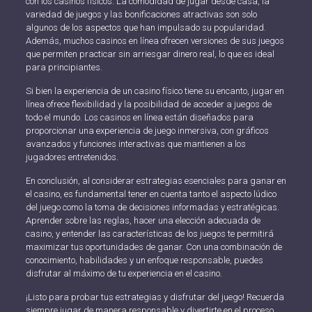
con los casinos físicos. La comodidad de jugar desde casa, la
variedad de juegos y las bonificaciones atractivas son solo
algunos de los aspectos que han impulsado su popularidad.
Además, muchos casinos en línea ofrecen versiones de sus juegos
que permiten practicar sin arriesgar dinero real, lo que es ideal
para principiantes.
Si bien la experiencia de un casino físico tiene su encanto, jugar en
línea ofrece flexibilidad y la posibilidad de acceder a juegos de
todo el mundo. Los casinos en línea están diseñados para
proporcionar una experiencia de juego inmersiva, con gráficos
avanzados y funciones interactivas que mantienen a los
jugadores entretenidos.
En conclusión, al considerar estrategias esenciales para ganar en
el casino, es fundamental tener en cuenta tanto el aspecto lúdico
del juego como la toma de decisiones informadas y estratégicas.
Aprender sobre las reglas, hacer una elección adecuada de
casino, y entender las características de los juegos te permitirá
maximizar tus oportunidades de ganar. Con una combinación de
conocimiento, habilidades y un enfoque responsable, puedes
disfrutar al máximo de tu experiencia en el casino.
¡Listo para probar tus estrategias y disfrutar del juego! Recuerda
siempre jugar de manera responsable y divertirte en el proceso.