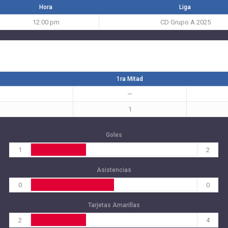
Hora
Liga
12:00 pm
CD Grupo A 2025
1ra Mitad
—
1
Goles
1
2
Asistencias
0
0
Tarjetas Amarillas
2
4