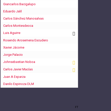
Giancarlos Bacigalupo
Eduardo Jalil
Carlos Sánchez Manosalvas
Carlos Montesdeoca
Luis Aguirre
Rosendo Arosemena Escudero
Xavier Jácome
Jorge Palacio
Johnsebastian Noboa
Carlos Javier Macías
Juan A Esparza
Danilo Espinoza DLM
FT