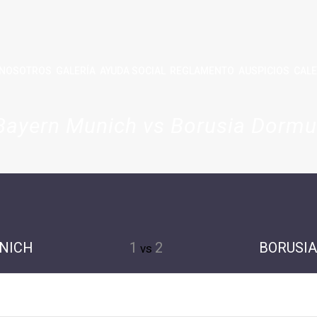
NOSOTROS
GALERÍA
AYUDA SOCIAL
REGLAMENTO
AUSPICIOS
CALE
Bayern Munich vs Borusia Dormu
NICH
1
2
BORUSI
vs