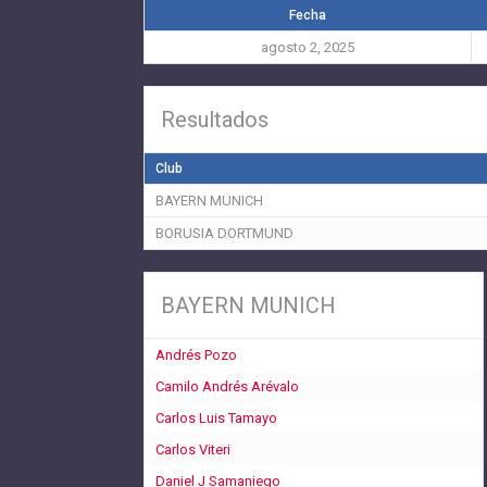
Fecha
agosto 2, 2025
Resultados
Club
BAYERN MUNICH
BORUSIA DORTMUND
BAYERN MUNICH
Andrés Pozo
Camilo Andrés Arévalo
Carlos Luis Tamayo
Carlos Viteri
Daniel J Samaniego