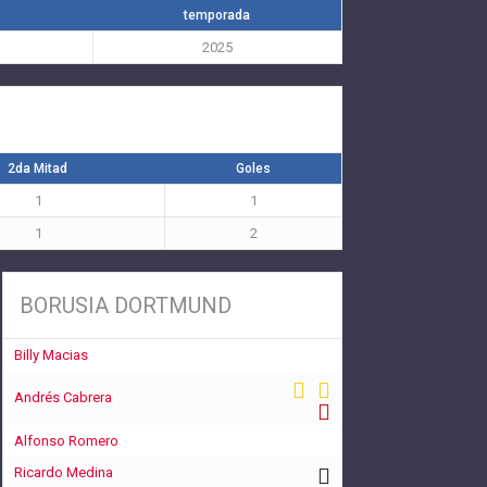
temporada
2025
2da Mitad
Goles
1
1
1
2
BORUSIA DORTMUND
Billy Macias
Andrés Cabrera
Alfonso Romero
Ricardo Medina