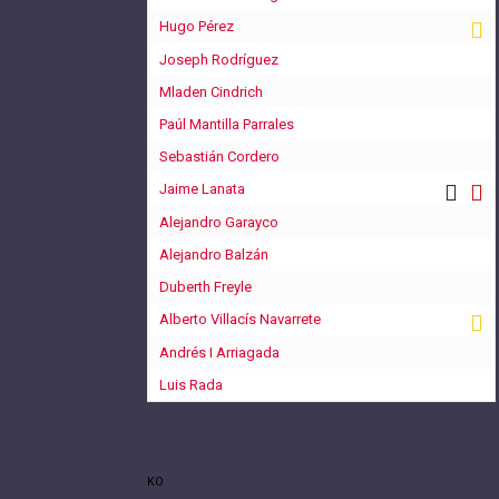
Hugo Pérez
Joseph Rodríguez
Mladen Cindrich
Paúl Mantilla Parrales
Sebastián Cordero
Jaime Lanata
Alejandro Garayco
Alejandro Balzán
Duberth Freyle
Alberto Villacís Navarrete
Andrés I Arriagada
Luis Rada
KO