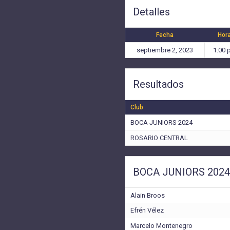
Detalles
Fecha
Hor
septiembre 2, 2023
1:00 
Resultados
Club
BOCA JUNIORS 2024
ROSARIO CENTRAL
BOCA JUNIORS 2024
Alain Broos
Efrén Vélez
Marcelo Montenegro