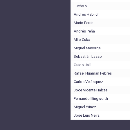
Lucho V
Andrés Hablich
Mario Ferrin
Andrés Peña
Milo Cuka
Miguel Mayorga
Sebastián Lasso
Guido Jalil
Rafael Huamán Febres
Carlos Velásquez
Joce Vicente Habze
Fernando Illingworth
Miguel Yúnez
José Luis Neira