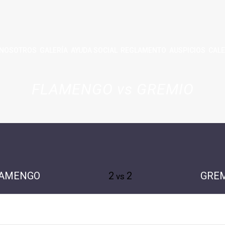
NOSOTROS
GALERÍA
AYUDA SOCIAL
REGLAMENTO
AUSPICIOS
CALE
FLAMENGO vs GREMIO
LAMENGO
2
2
GRE
vs