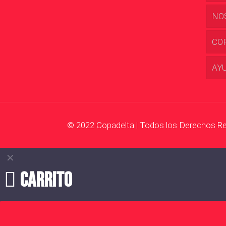
NO
CO
AY
© 2022 Copadelta | Todos los Derechos R
✕
Carrito