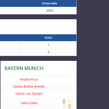
temporada
2025
Goles
1
2
BAYERN MUNICH
Andrés Pozo
Camilo Andrés Arévalo
Carlos Luis Tamayo
Carlos Viteri