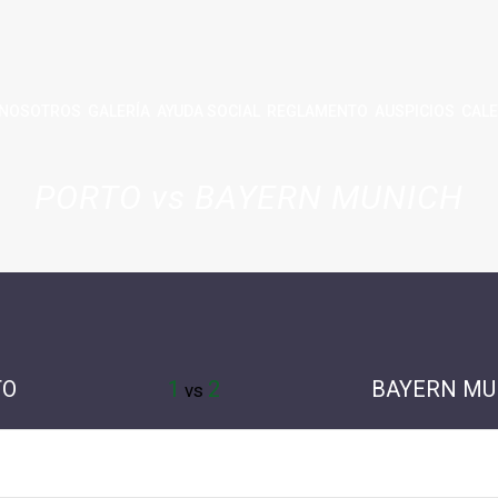
NOSOTROS
GALERÍA
AYUDA SOCIAL
REGLAMENTO
AUSPICIOS
CALE
PORTO vs BAYERN MUNICH
TO
1
2
BAYERN MU
vs