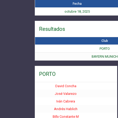
Fecha
octubre 18, 2025
Resultados
Club
PORTO
BAYERN MUNICH
PORTO
David Concha
José Valarezo
Iván Cabrera
Andrés Hablich
Billy Constante M