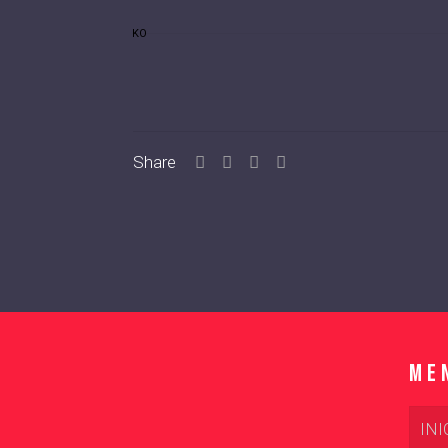
KO
Share
Me
INI