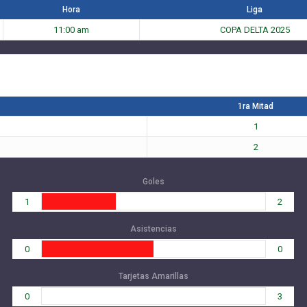
Hora
Liga
11:00 am
COPA DELTA 2025
1ra Mitad
1
2
Goles
1
2
Asistencias
0
0
Tarjetas Amarillas
0
3