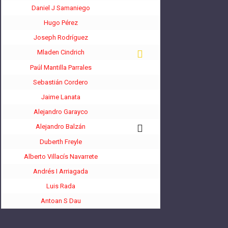
Daniel J Samaniego
Hugo Pérez
Joseph Rodríguez
Mladen Cindrich
Paúl Mantilla Parrales
Sebastián Cordero
Jaime Lanata
Alejandro Garayco
Alejandro Balzán
Duberth Freyle
Alberto Villacís Navarrete
Andrés I Arriagada
Luis Rada
Antoan S Dau