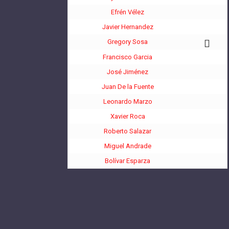
Efrén Vélez
Javier Hernandez
Gregory Sosa
Francisco Garcia
José Jiménez
Juan De la Fuente
Leonardo Marzo
Xavier Roca
Roberto Salazar
Miguel Andrade
Bolívar Esparza