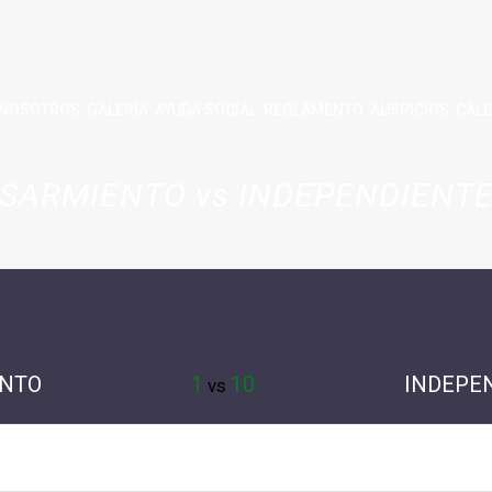
NOSOTROS
GALERÍA
AYUDA SOCIAL
REGLAMENTO
AUSPICIOS
CALE
SARMIENTO vs INDEPENDIENT
NTO
1
10
INDEPE
vs