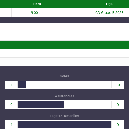
Hora
Liga
9:00 am
CD Grupo B 2023
Goles
1
10
Asistencias
0
0
Tarjetas Amarillas
1
0