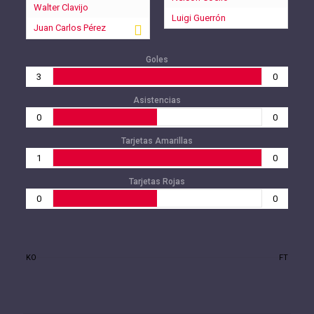
Walter Clavijo
Luigi Guerrón
Juan Carlos Pérez
Goles
3
0
Asistencias
0
0
Tarjetas Amarillas
1
0
Tarjetas Rojas
0
0
KO
FT