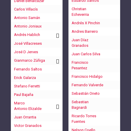
Eduardo Santos
Daniel Benalcázar
Christian
Carlos Villacís
Echeverria
Antonio Samán
Andrés X Pinchin
Antonio Joniaux
Andres Barreiro
Andrés Hablich
Juan Díaz
José Villacreses
Granados
José D Jerves
Juan Carlos Silva
Gianmarco Zúñiga
Francisco
Pesantez
Fernando Saltos
Francisco Hidalgo
Erick Galarza
Fernando Valverde
Stefano Ferretti
Sebastián Oneto
Paul Bajaña
Sebastian
Marco
Bagnardi
Antonio Elizalde
Ricardo Torres
Juan Orrantia
Fuentes
Victor Granados
Nelson Coello