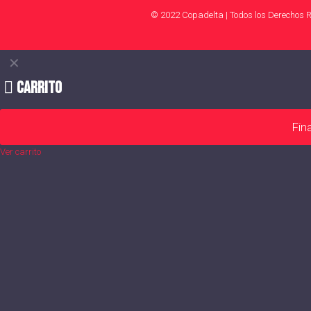
© 2022 Copadelta | Todos los Derechos 
✕
Carrito
Fin
Ver carrito