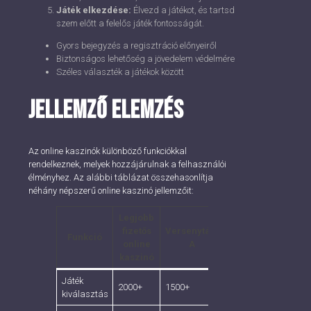
Játék elkezdése:
Élvezd a játékot, és tartsd
szem előtt a felelős játék fontosságát.
Gyors bejegyzés a regisztráció előnyeiről
Biztonságos lehetőség a jövedelem védelmére
Széles választék a játékok között
Jellemző elemzés
Az online kaszinók különböző funkciókkal
rendelkeznek, melyek hozzájárulnak a felhasználói
élményhez. Az alábbi táblázat összehasonlítja
néhány népszerű online kaszinó jellemzőit:
Legjobb
fizetős
Versenytárs
Versenytárs
Funkció
online
A
B
kaszinó
Játék
2000+
1500+
1800+
kiválasztás