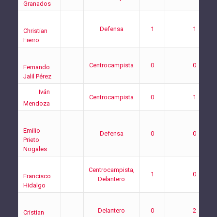
Granados
Defensa
1
1
Christian
Fierro
Centrocampista
0
0
Fernando
Jalil Pérez
Iván
Centrocampista
0
1
Mendoza
Emilio
Defensa
0
0
Prieto
Nogales
Centrocampista,
1
0
Francisco
Delantero
Hidalgo
Delantero
0
2
Cristian