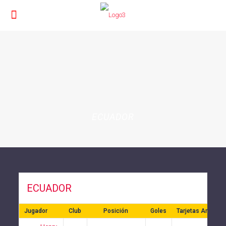
ECUADOR
ECUADOR
Jugador
Club
Posición
Goles
Tarjetas Amarilla