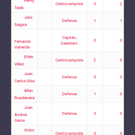
Henry
Centrocampista
3
2
Taleb
Julio
Defensa
1
1
Segura
Capitán,
0
0
Fernando
Delantero
Valverde
Efrén
Centrocampista
2
0
Vélez
Juan
Defensa
0
0
Carlos Silva
Allan
Defensa
1
0
Rivadeneira
Juan
Defensa
0
0
Andres
Game
Victor
Centrocampista
0
0