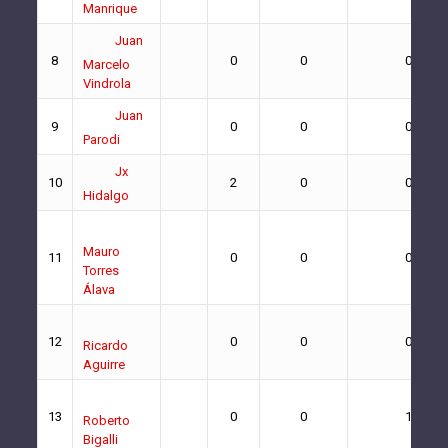
Manrique
Juan
8
0
0
0
Marcelo
Vindrola
Juan
9
0
0
0
Parodi
Jx
10
2
0
0
Hidalgo
Mauro
11
0
0
0
Torres
Álava
12
0
0
0
Ricardo
Aguirre
13
0
0
1
Roberto
Bigalli