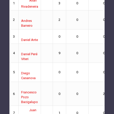
Allan
1
3
0
0
Rivadeneira
2
2
0
0
Andres
Barreiro
3
0
0
0
Daniel Ante
4
9
0
0
Daniel Peré
Viteri
5
0
0
0
Diego
Casanova
Francesco
6
0
0
2
Pozo
Bacigalupo
Juan
7
1
0
0