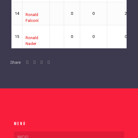
14
0
0
2
Ronald
Falconí
15
0
0
0
Ronald
Nader
Share
Menú
INICIO