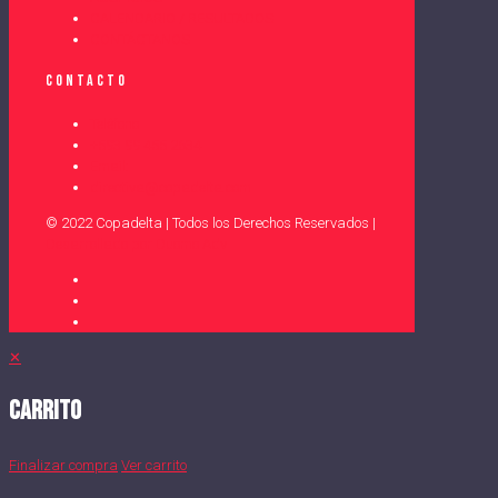
CALENDARIO / RESULTADOS
CONTÁCTANOS
Contacto
Teléfono
+593 99 455 2634
Email:
directiva@copadelta.com
© 2022 Copadelta | Todos los Derechos Reservados |
Desarrollado por Duomo Adv
✕
Carrito
Finalizar compra
Ver carrito