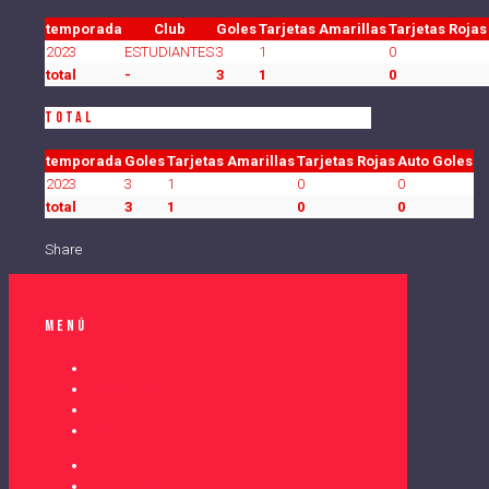
temporada
Club
Goles
Tarjetas Amarillas
Tarjetas Rojas
2023
ESTUDIANTES
3
1
0
total
-
3
1
0
Total
temporada
Goles
Tarjetas Amarillas
Tarjetas Rojas
Auto Goles
2023
3
1
0
0
total
3
1
0
0
Share
Menú
INICIO
NOSOTROS
COPA DELTA
AYUDA SOCIAL
REGLAMENTO
AUSPICIOS