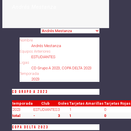
Andrés Mestanza
Nombre
Andrés Mestanza
Equipos Anteriores
ESTUDIANTES
Ligas
CD Grupo A 2023, COPA DELTA 2023
Temporada
2023
CD Grupo A 2023
temporada
Club
Goles
Tarjetas Amarillas
Tarjetas Rojas
2023
ESTUDIANTES
3
1
0
total
-
3
1
0
COPA DELTA 2023