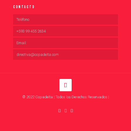
Contacto
Teléfono
+593 99 455 2634
Email:
directiva@copadelta.com
© 2022 Copadelta | Todos los Derechos Reservados |
Desarrollado por Duomo Adv