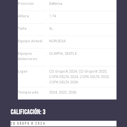
Posición
Defensa
Altura
1.74
Talla
XL
Equipo Actual
NORUEGA
Equipos
OLIMPIA, SEATLE
Anteriores
Ligas
CD Grupo B 2024, CD Grupo B 2025,
COPA DELTA 2024, COPA DELTA 2025,
COPA DELTA 2026
Temporada
2024, 2025, 2026
CALIFICACIÓN: 3
CD Grupo B 2024