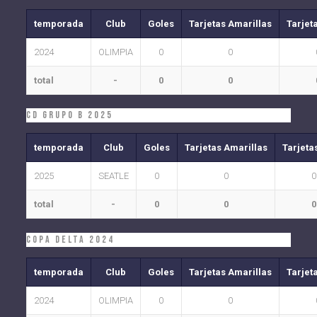
temporada
Club
Goles
Tarjetas Amarillas
Tarjet
2024
OLIMPIA
0
0
total
-
0
0
CD Grupo B 2025
temporada
Club
Goles
Tarjetas Amarillas
Tarjeta
2025
SEATLE
0
0
0
total
-
0
0
0
COPA DELTA 2024
temporada
Club
Goles
Tarjetas Amarillas
Tarjet
2024
OLIMPIA
0
0