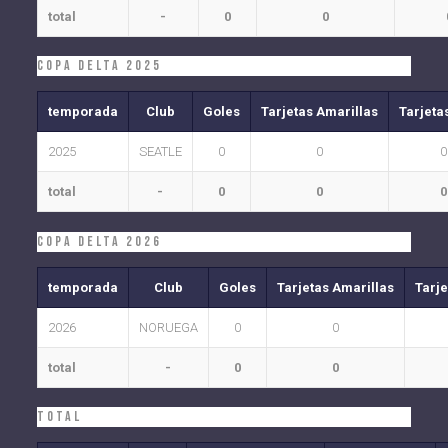
total
-
0
0
COPA DELTA 2025
temporada
Club
Goles
Tarjetas Amarillas
Tarjeta
2025
SEATLE
0
0
0
total
-
0
0
0
COPA DELTA 2026
temporada
Club
Goles
Tarjetas Amarillas
Tarje
2026
NORUEGA
0
0
total
-
0
0
Total