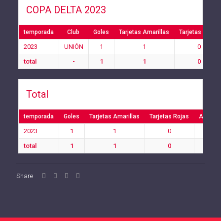
COPA DELTA 2023
temporada
Club
Goles
Tarjetas Amarillas
Tarjetas Rojas
2023
UNIÓN
1
1
0
total
-
1
1
0
Total
temporada
Goles
Tarjetas Amarillas
Tarjetas Rojas
Auto Go
2023
1
1
0
0
total
1
1
0
0
Share