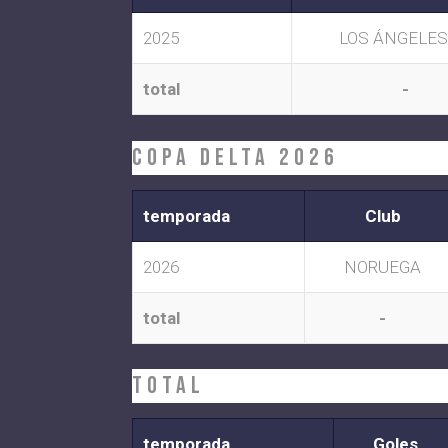
2025
LOS ÁNGELES
total
-
COPA DELTA 2026
temporada
Club
2026
NORUEGA
total
-
Total
temporada
Goles