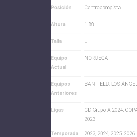
Posición
Centrocampista
Altura
1.88
Talla
L
Equipo
NORUEGA
Actual
Equipos
BANFIELD, LOS ÁNGE
Anteriores
Ligas
CD Grupo A 2024, COP
2023
Temporada
2023, 2024, 2025, 2026