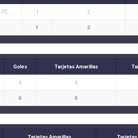
 FC
1
2
1
2
Goles
Tarjetas Amarillas
Ta
0
0
0
0
Tarjetas Amarillas
Tarjetas