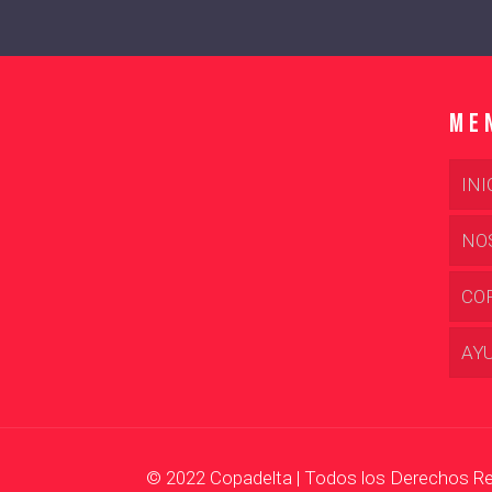
Me
INI
NO
CO
AY
© 2022 Copadelta | Todos los Derechos R