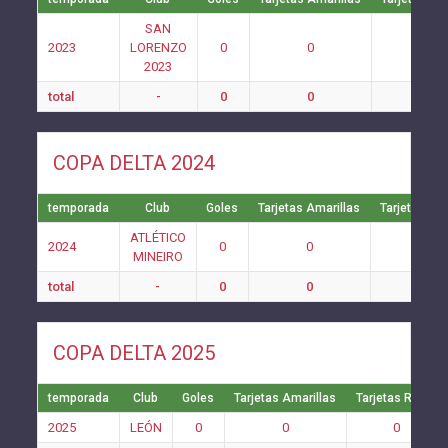
SAN
2023
LORENZO
0
0
0
2023
total
-
0
0
0
COPA DELTA 2024
temporada
Club
Goles
Tarjetas Amarillas
Tarjetas Ro
ATLÉTICO
2024
0
0
0
MINEIRO
total
-
0
0
0
COPA DELTA 2025
temporada
Club
Goles
Tarjetas Amarillas
Tarjetas Rojas
2025
LEÓN
0
0
0