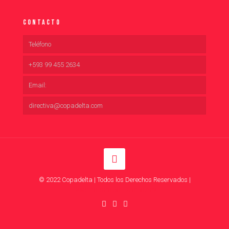
Contacto
Teléfono
+593 99 455 2634
Email:
directiva@copadelta.com
© 2022 Copadelta | Todos los Derechos Reservados |
Desarrollado por Duomo Adv