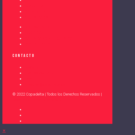
INICIO
NOSOTROS
COPA DELTA
AYUDA SOCIAL
REGLAMENTO
AUSPICIOS
CALENDARIO / RESULTADOS
CONTÁCTANOS
Contacto
Teléfono
+593 99 455 2634
Email:
directiva@copadelta.com
© 2022 Copadelta | Todos los Derechos Reservados |
Desarrollado por Duomo Adv
✕