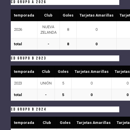
CD Grupo A 2026
temporada
Club
Goles
Tarjetas Amarillas
Tarje
NUEVA
2026
8
0
ZELANDA
total
-
8
0
CD Grupo B 2023
temporada
Club
Goles
Tarjetas Amarillas
Tarjetas
2023
UNIÓN
5
0
0
total
-
5
0
0
CD Grupo B 2024
temporada
Club
Goles
Tarjetas Amarillas
Tarjeta