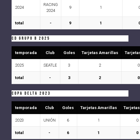
RACING
2024
9
1
2024
total
-
9
1
CD Grupo B 2025
temporada
Club
Goles
Tarjetas Amarillas
Tarjeta
2025
SEATLE
3
2
0
total
-
3
2
0
COPA DELTA 2023
temporada
Club
Goles
Tarjetas Amarillas
Tarjetas
2023
UNIÓN
6
1
0
total
-
6
1
0