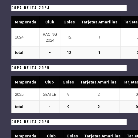
COPA DELTA 2024
temporada
Club
Goles
Tarjetas Amarillas
Tarjeta
RACING
2024
12
1
2024
total
-
12
1
COPA DELTA 2025
temporada
Club
Goles
Tarjetas Amarillas
Tarjeta
2025
SEATLE
9
2
0
total
-
9
2
0
COPA DELTA 2026
temporada
Club
Goles
Tarjetas Amarillas
Tarje