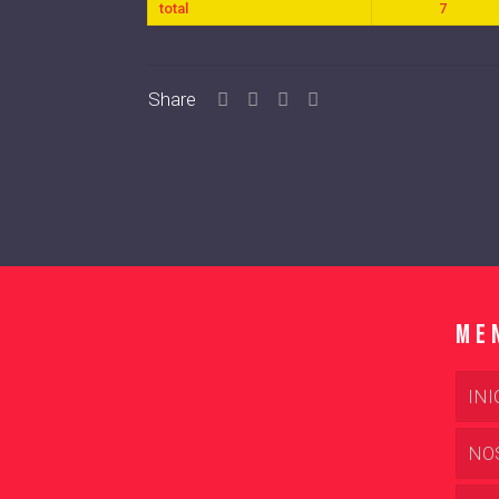
total
7
Share
Me
INI
NO