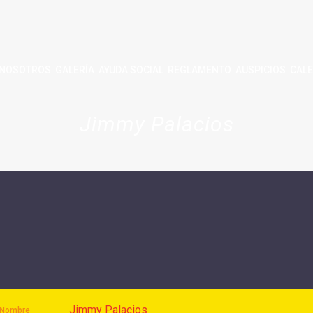
NOSOTROS
GALERÍA
AYUDA SOCIAL
REGLAMENTO
AUSPICIOS
CALE
Jimmy Palacios
Jimmy Palacios
Nombre