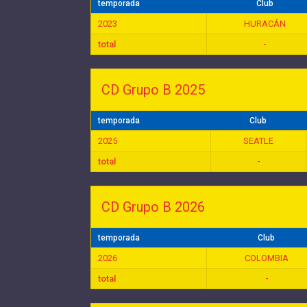
temporada
Club
2023
HURACÁN
total
-
CD Grupo B 2025
temporada
Club
2025
SEATLE
total
-
CD Grupo B 2026
temporada
Club
2026
COLOMBIA
total
-