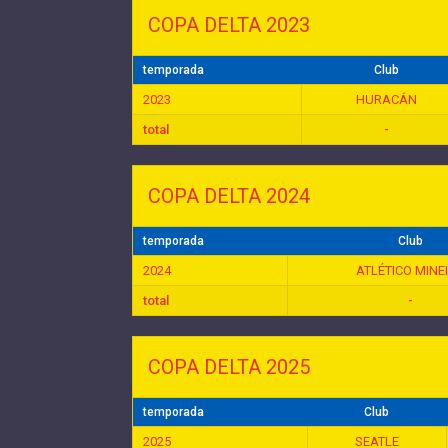
COPA DELTA 2023
temporada
Club
2023
HURACÁN
total
-
COPA DELTA 2024
temporada
Club
2024
ATLÉTICO MINE
total
-
COPA DELTA 2025
temporada
Club
2025
SEATLE