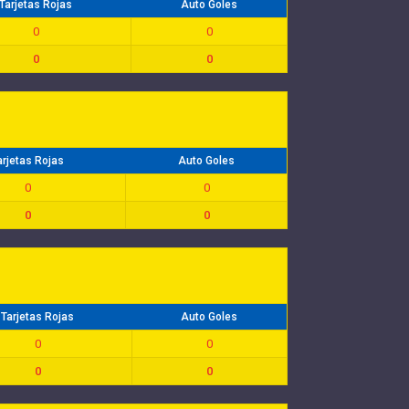
Tarjetas Rojas
Auto Goles
0
0
0
0
arjetas Rojas
Auto Goles
0
0
0
0
Tarjetas Rojas
Auto Goles
0
0
0
0