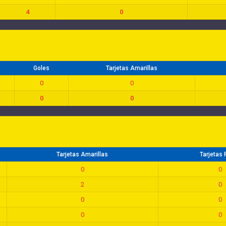
4
0
Goles
Tarjetas Amarillas
0
0
0
0
Tarjetas Amarillas
Tarjetas 
0
0
2
0
0
0
0
0