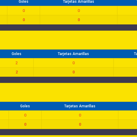
Goles
Tarjetas Amarillas
0
0
0
0
Goles
Tarjetas Amarillas
T
2
0
2
0
Goles
Tarjetas Amarillas
0
0
0
0