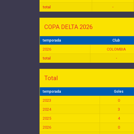
total
-
COPA DELTA 2026
temporada
Club
2026
COLOMBIA
total
-
Total
temporada
Goles
2023
0
2024
3
2025
4
2026
0