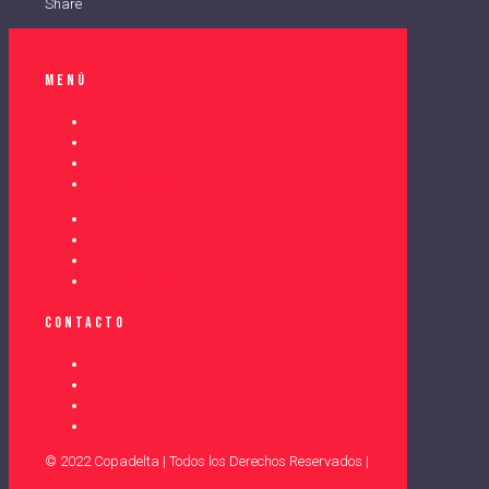
Share
Menú
INICIO
NOSOTROS
COPA DELTA
AYUDA SOCIAL
REGLAMENTO
AUSPICIOS
CALENDARIO / RESULTADOS
CONTÁCTANOS
Contacto
Teléfono
+593 99 455 2634
Email:
directiva@copadelta.com
© 2022 Copadelta | Todos los Derechos Reservados |
Desarrollado por Duomo Adv