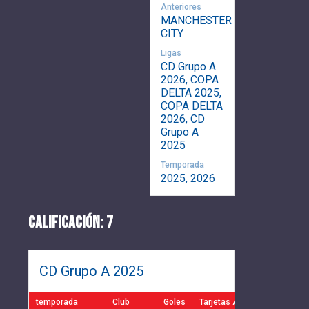
Anteriores
MANCHESTER
CITY
Ligas
CD Grupo A
2026, COPA
DELTA 2025,
COPA DELTA
2026, CD
Grupo A
2025
Temporada
2025, 2026
CALIFICACIÓN: 7
CD Grupo A 2025
temporada
Club
Goles
Tarjetas Amarillas
Tarjet