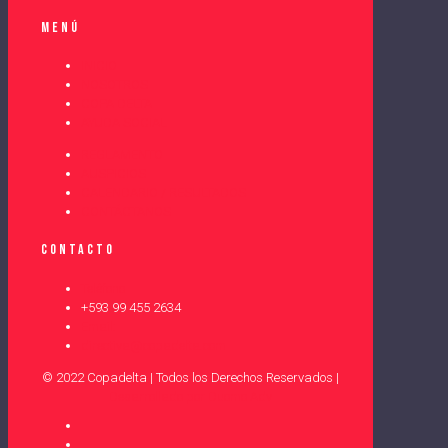
Menú
INICIO
NOSOTROS
COPA DELTA
AYUDA SOCIAL
REGLAMENTO
AUSPICIOS
CALENDARIO / RESULTADOS
CONTÁCTANOS
Contacto
Teléfono
+593 99 455 2634
Email:
directiva@copadelta.com
© 2022 Copadelta | Todos los Derechos Reservados |
Desarrollado por Duomo Adv