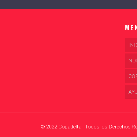
Me
INI
NO
CO
AY
© 2022 Copadelta | Todos los Derechos R