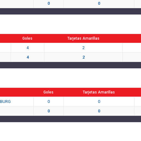
0
0
Goles
Tarjetas Amarillas
4
2
4
2
Goles
Tarjetas Amarillas
ZBURG
0
0
0
0