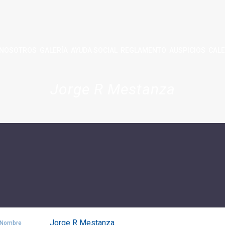
NOSOTROS
GALERÍA
AYUDA SOCIAL
REGLAMENTO
AUSPICIOS
CALE
Jorge R Mestanza
Jorge R Mestanza
Nombre