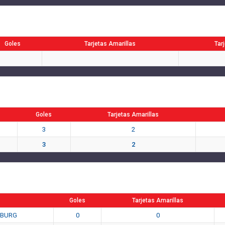
Goles
Tarjetas Amarillas
Tar
Goles
Tarjetas Amarillas
3
2
3
2
Goles
Tarjetas Amarillas
ZBURG
0
0