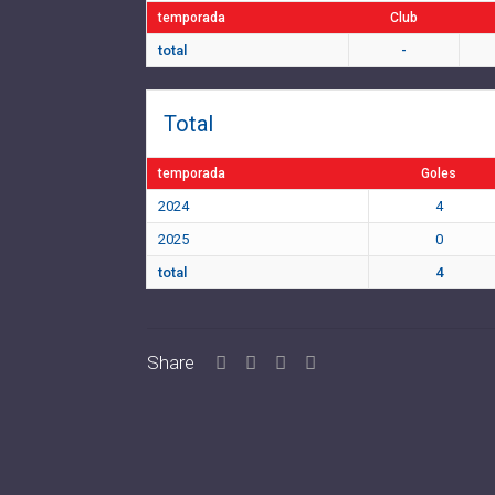
temporada
Club
total
-
Total
temporada
Goles
2024
4
2025
0
total
4
Share