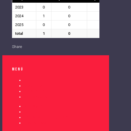
2023
0
0
0
0
2024
1
0
0
0
2025
0
0
0
0
total
1
0
0
0
Share
Menú
INICIO
NOSOTROS
COPA DELTA
AYUDA SOCIAL
REGLAMENTO
AUSPICIOS
CALENDARIO / RESULTADOS
CONTÁCTANOS