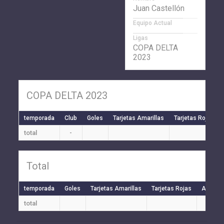
Juan Castellón
Equipo Actual
Ligas
COPA DELTA
2023
COPA DELTA 2023
temporada
Club
Goles
Tarjetas Amarillas
Tarjetas Rojas
total
-
Total
temporada
Goles
Tarjetas Amarillas
Tarjetas Rojas
Auto Go
total