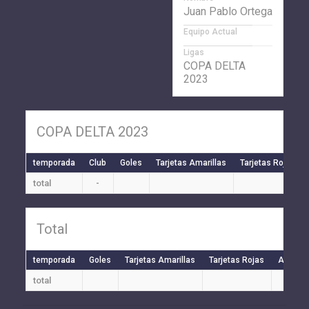
Juan Pablo Ortega
Equipo Actual
Ligas
COPA DELTA
2023
COPA DELTA 2023
temporada
Club
Goles
Tarjetas Amarillas
Tarjetas Rojas
total
-
Total
temporada
Goles
Tarjetas Amarillas
Tarjetas Rojas
Auto Go
total