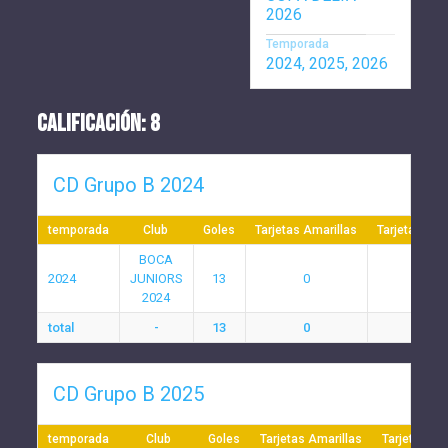
2026
Temporada
2024, 2025, 2026
CALIFICACIÓN: 8
CD Grupo B 2024
temporada
Club
Goles
Tarjetas Amarillas
Tarjetas Roj
BOCA
2024
JUNIORS
13
0
0
2024
total
-
13
0
0
CD Grupo B 2025
temporada
Club
Goles
Tarjetas Amarillas
Tarjetas Ro