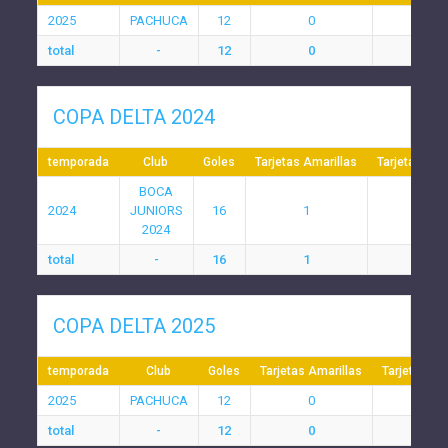
2025
PACHUCA
12
0
0
total
-
12
0
0
COPA DELTA 2024
temporada
Club
Goles
Tarjetas Amarillas
Tarjetas Roj
BOCA
2024
JUNIORS
16
1
0
2024
total
-
16
1
0
COPA DELTA 2025
temporada
Club
Goles
Tarjetas Amarillas
Tarjetas Ro
2025
PACHUCA
12
0
0
total
-
12
0
0