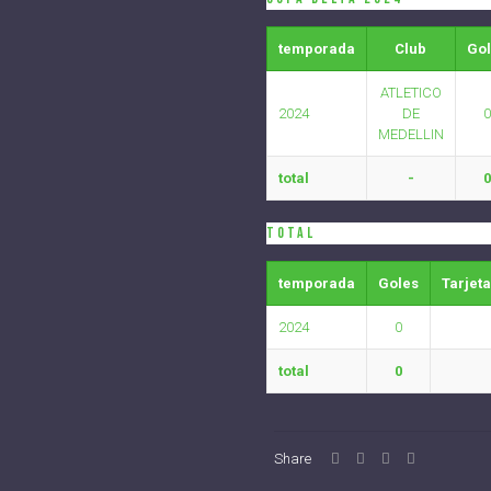
temporada
Club
Go
ATLETICO
2024
DE
0
MEDELLIN
total
-
0
Total
temporada
Goles
Tarjet
2024
0
total
0
Share