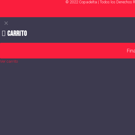
© 2022 Copadelta | Todos los Derechos 
✕
Carrito
Fin
Ver carrito