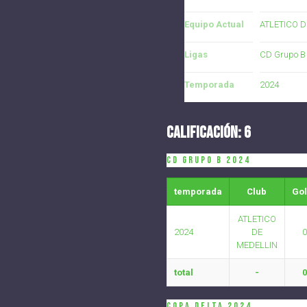
Equipo Actual
ATLETICO D
Ligas
CD Grupo B
Temporada
2024
CALIFICACIÓN: 6
CD Grupo B 2024
temporada
Club
Go
ATLETICO
2024
DE
0
MEDELLIN
total
-
0
COPA DELTA 2024