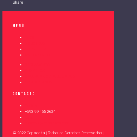
Share
Menú
INICIO
NOSOTROS
COPA DELTA
AYUDA SOCIAL
REGLAMENTO
AUSPICIOS
CALENDARIO / RESULTADOS
CONTÁCTANOS
Contacto
Teléfono
+593 99 455 2634
Email:
directiva@copadelta.com
© 2022 Copadelta | Todos los Derechos Reservados |