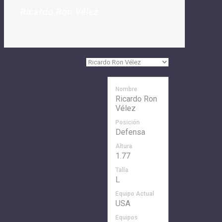
Ricardo Ron Vélez
Nombre
Ricardo Ron
Vélez
Posición
Defensa
Altura
1.77
Talla
L
Equipo Actual
USA
Equipos