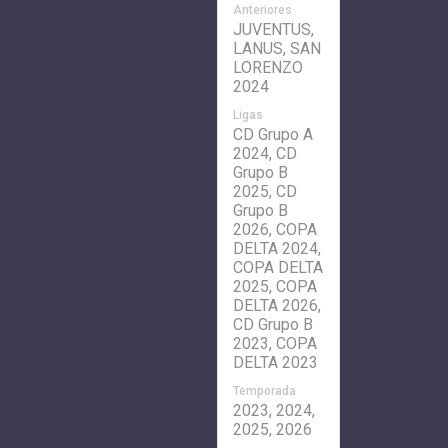
Anteriores
JUVENTUS,
LANUS, SAN
LORENZO
2024
Ligas
CD Grupo A
2024, CD
Grupo B
2025, CD
Grupo B
2026, COPA
DELTA 2024,
COPA DELTA
2025, COPA
DELTA 2026,
CD Grupo B
2023, COPA
DELTA 2023
Temporada
2023, 2024,
2025, 2026