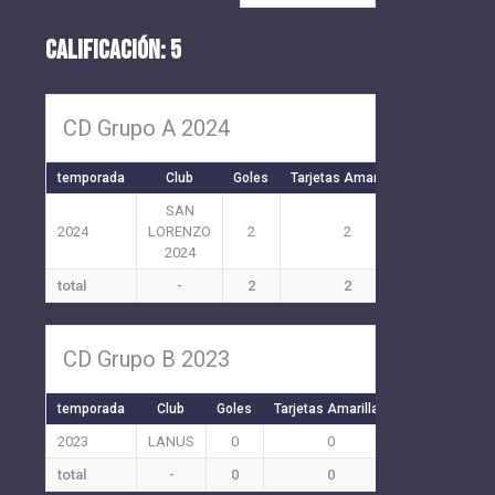
CALIFICACIÓN: 5
CD Grupo A 2024
temporada
Club
Goles
Tarjetas Amarillas
Tarjetas Ro
SAN
2024
LORENZO
2
2
0
2024
total
-
2
2
0
CD Grupo B 2023
temporada
Club
Goles
Tarjetas Amarillas
Tarjetas Roja
2023
LANUS
0
0
0
total
-
0
0
0