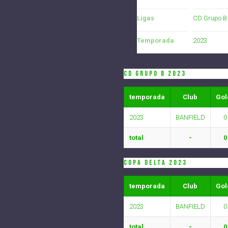
Ligas
CD Grupo B
Temporada
2023
CD Grupo B 2023
temporada
Club
Gol
2023
BANFIELD
0
total
-
0
COPA DELTA 2023
temporada
Club
Gol
2023
BANFIELD
0
total
-
0