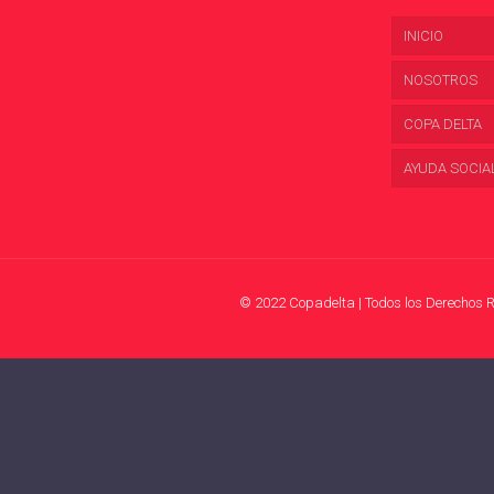
INICIO
NOSOTROS
COPA DELTA
AYUDA SOCIA
© 2022 Copadelta | Todos los Derechos 