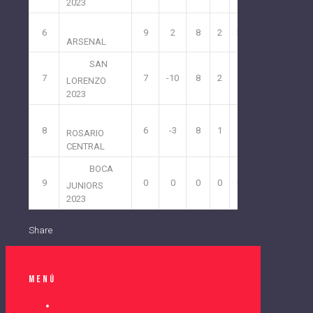
2023
6
9
2
8
2
3
3
ARSENAL
SAN
7
7
-10
8
2
5
1
LORENZO
2023
8
6
-3
8
1
4
3
ROSARIO
CENTRAL
BOCA
9
0
0
0
0
0
0
JUNIORS
2023
Share
Menú
INICIO