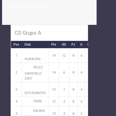
CD Grupo A 2023
CD Grupo A
Pos
Club
Pts
GD
PJ
G
P
E
1
19
12
8
6
1
1
HURACÁN
VÉLEZ
2
14
6
8
4
2
2
SARSFIELD
2023
3
13
1
8
4
3
1
ESTUDIANTES
TIGRE
4
12
-2
8
4
4
0
RACING
5
10
-2
8
3
4
1