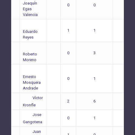
Joaquín
0
0
0
Egas
Valencia
1
1
0
Eduardo
Reyes
0
3
0
Roberto
Moreno
Ernesto
0
1
0
Mosquera
Andrade
Víctor
2
6
1
Kronfle
Jose
0
1
0
Gangotena
Juan
1
0
0