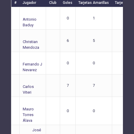
#
Jugador
Club
Goles
Tarjetas Amarillas
Tarjetas Ro
0
1
0
Antonio
Baduy
6
5
1
Christian
Mendoza
0
0
0
Fernando J
Nevarez
7
7
2
Carlos
Viteri
Mauro
0
0
0
Torres
Álava
José