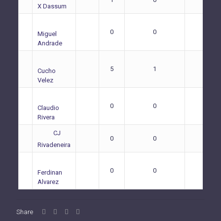
X Dassum
0
0
0
Miguel
Andrade
5
1
1
Cucho
Velez
0
0
0
Claudio
Rivera
CJ
0
0
0
Rivadeneira
0
0
0
Ferdinan
Alvarez
Share