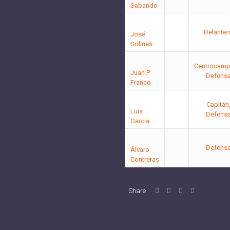
Sabando
Delanter
José
Solines
Centrocampi
Juan P
Defens
Franco
Capitán
Luis
Defens
Garcia
Defens
Álvaro
Contreras
Share