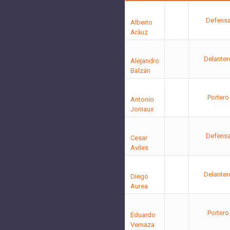
Defens
Alberto
Aráuz
Delanter
Alejandro
Balzán
Portero
Antonio
Joniaux
Defens
Cesar
Aviles
Delanter
Diego
Aurea
Portero
Eduardo
Vernaza