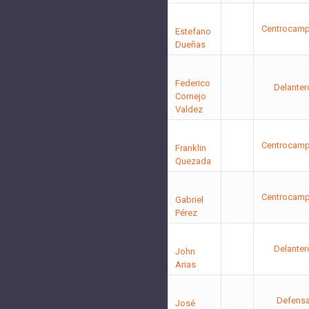
Centrocamp
Estefano
Dueñas
Federico
Delanter
Cornejo
Valdez
Centrocamp
Franklin
Quezada
Centrocamp
Gabriel
Pérez
Delanter
John
Arias
Defens
José