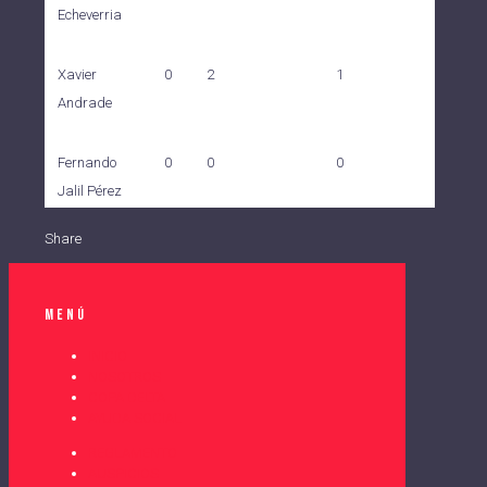
Echeverria
0
2
1
Xavier
Andrade
0
0
0
Fernando
Jalil Pérez
Share
Menú
INICIO
NOSOTROS
COPA DELTA
AYUDA SOCIAL
REGLAMENTO
AUSPICIOS