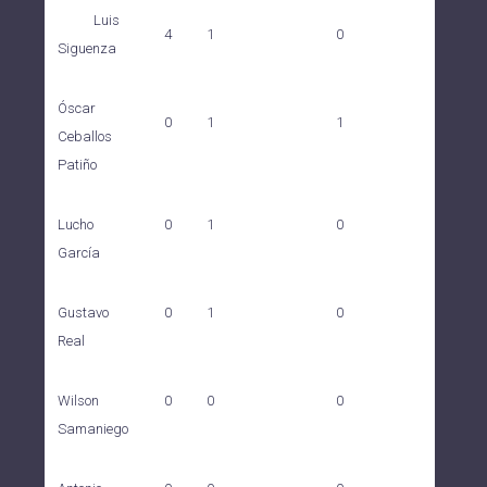
Luis
4
1
0
Siguenza
Óscar
0
1
1
Ceballos
Patiño
0
1
0
Lucho
García
0
1
0
Gustavo
Real
0
0
0
Wilson
Samaniego