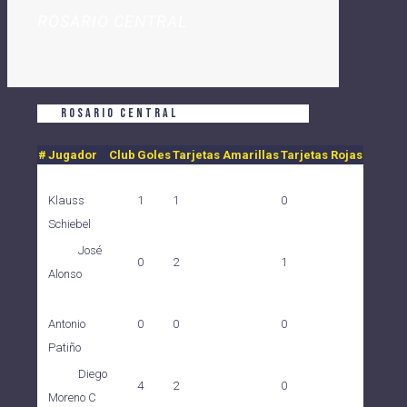
ROSARIO CENTRAL
ROSARIO CENTRAL
#
Jugador
Club
Goles
Tarjetas Amarillas
Tarjetas Rojas
1
1
0
Klauss
Schiebel
José
0
2
1
Alonso
0
0
0
Antonio
Patiño
Diego
4
2
0
Moreno C