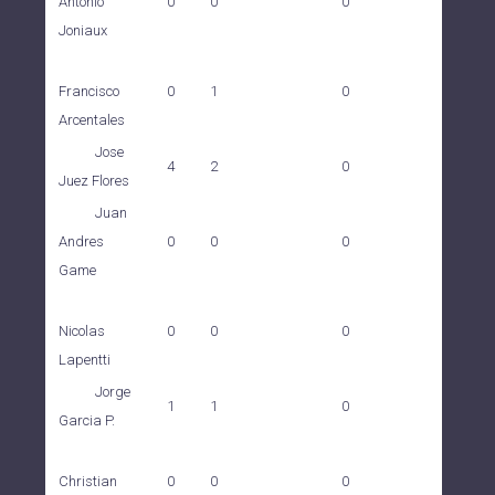
0
0
0
Antonio
Joniaux
0
1
0
Francisco
Arcentales
Jose
4
2
0
Juez Flores
Juan
0
0
0
Andres
Game
0
0
0
Nicolas
Lapentti
Jorge
1
1
0
Garcia P.
0
0
0
Christian