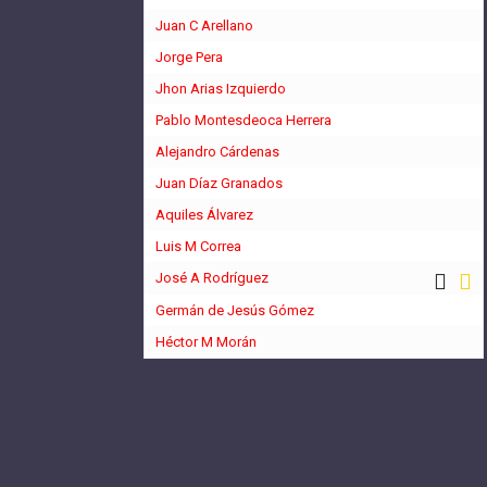
Juan C Arellano
Jorge Pera
Jhon Arias Izquierdo
Pablo Montesdeoca Herrera
Alejandro Cárdenas
Juan Díaz Granados
Aquiles Álvarez
Luis M Correa
José A Rodríguez
Germán de Jesús Gómez
Héctor M Morán