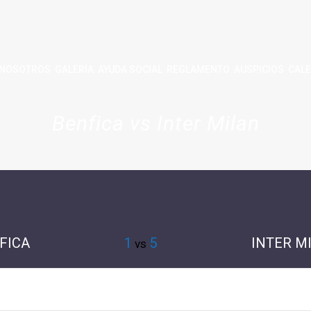
NOSOTROS
GALERÍA
AYUDA SOCIAL
REGLAMENTO
AUSPICIOS
CALE
Benfica vs Inter Milan
FICA
1
5
INTER M
vs