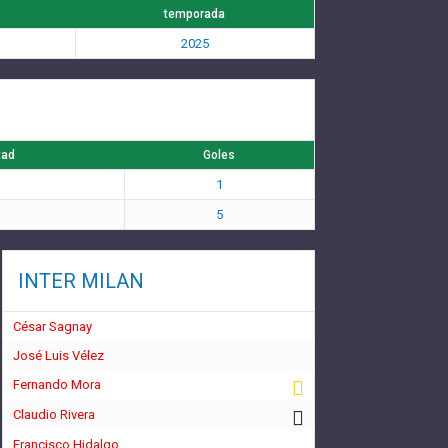
temporada
2025
tad
Goles
1
5
INTER MILAN
César Sagnay
José Luis Vélez
Fernando Mora
Claudio Rivera
Francisco Hidalgo