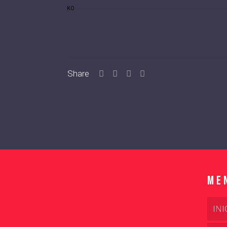
KO
Share
Me
INI