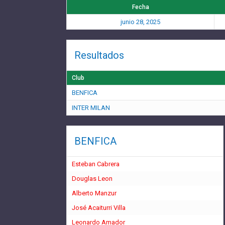
Fecha
junio 28, 2025
Resultados
Club
BENFICA
INTER MILAN
BENFICA
Esteban Cabrera
Douglas Leon
Alberto Manzur
José Acaiturri Villa
Leonardo Amador