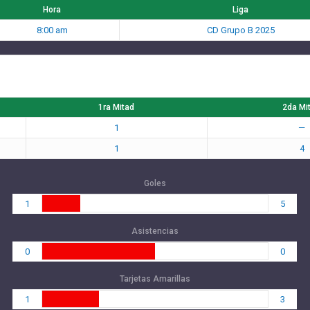
Hora
Liga
8:00 am
CD Grupo B 2025
1ra Mitad
2da Mi
1
—
1
4
Goles
1
5
Asistencias
0
0
Tarjetas Amarillas
1
3