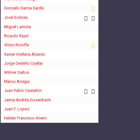
Gonzalo García Sardá
José Solines
Miguel Lamota
Ricardo Raad
Víctor Kronfle
Xavier Orellana Álvarez
Jorge Cedeño Cuellar
Wilmer Saltos
Marco Arregui
Juan Pablo Castellón
Jaime Andrés Gozenbach
Juan F. Lopez
Helder Francisco Vivero