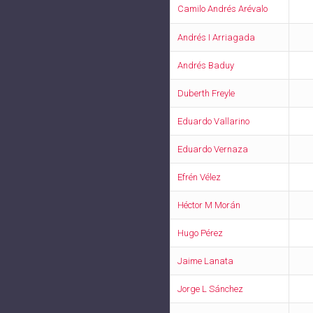
Camilo Andrés Arévalo
Andrés I Arriagada
Andrés Baduy
Duberth Freyle
Eduardo Vallarino
Eduardo Vernaza
Efrén Vélez
Héctor M Morán
Hugo Pérez
Jaime Lanata
Jorge L Sánchez