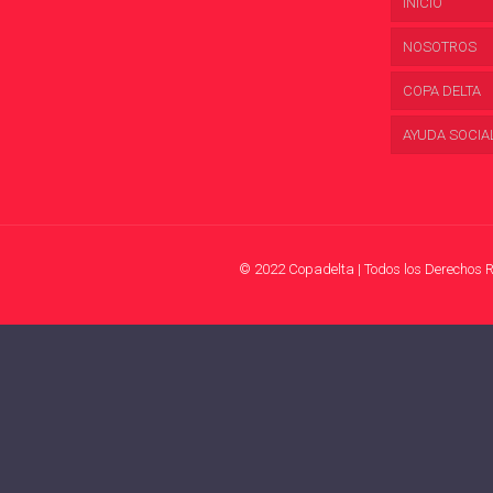
INICIO
NOSOTROS
COPA DELTA
AYUDA SOCIA
© 2022 Copadelta | Todos los Derechos 