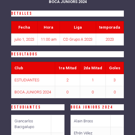
BOCA JUNIORS 2024
Detalles
Fecha
Hora
Liga
temporada
julio 1, 2023
11:00 am
CD Grupo A 2023
2023
Resultados
Club
1ra Mitad
2da Mitad
Goles
ESTUDIANTES
2
1
3
BOCA JUNIORS 2024
0
0
0
ESTUDIANTES
BOCA JUNIORS 2024
Giancarlos
Alain Broos
Bacigalupo
Efrén Vélez