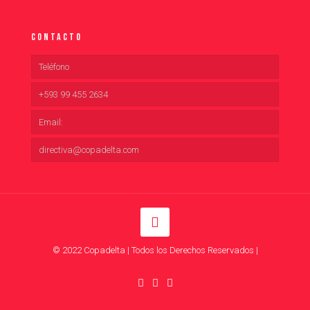
Contacto
Teléfono
+593 99 455 2634
Email:
directiva@copadelta.com
© 2022 Copadelta | Todos los Derechos Reservados |
Desarrollado por Duomo Adv