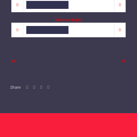
0
0
Tarjetas Rojas
0
0
KO
FT
Share