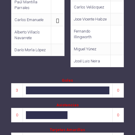
Paúl Mantilla
Carlos Velásquez
Parrales
Joce Vicente Habze
Carlos Emanuele
Fernando
Alberto Villacís
Illingworth
Navarrete
Miguel Yúnez
Darío Morla López
José Luis Neira
Goles
3
0
Asistencias
0
0
Tarjetas Amarillas