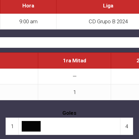
Hora
Liga
9:00 am
CD Grupo B 2024
1ra Mitad
—
1
Goles
1
4