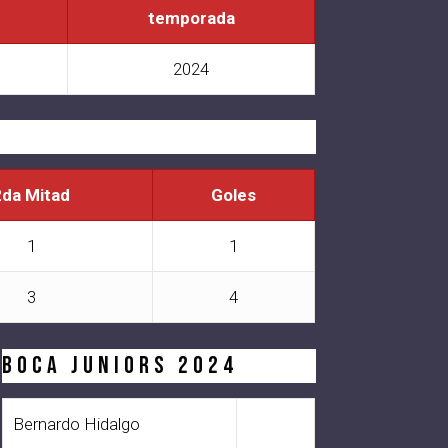
temporada
2024
2da Mitad
Goles
1
1
3
4
BOCA JUNIORS 2024
Bernardo Hidalgo