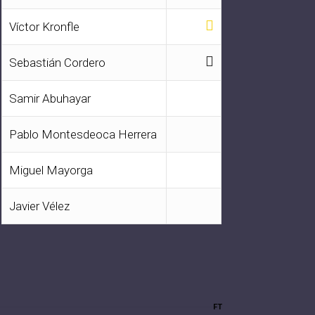
Víctor Kronfle
Sebastián Cordero
Samir Abuhayar
Pablo Montesdeoca Herrera
Miguel Mayorga
Javier Vélez
FT