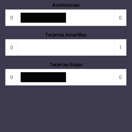
Asistencias
0
0
Tarjetas Amarillas
0
1
Tarjetas Rojas
0
0