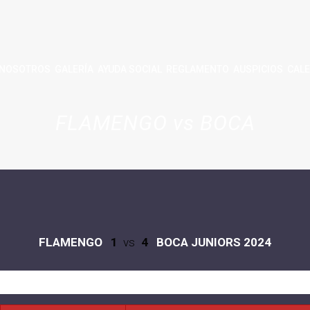
NOSOTROS
GALERÍA
AYUDA SOCIAL
REGLAMENTO
AUSPICIOS
CALE
FLAMENGO vs BOCA
FLAMENGO
1
vs
4
BOCA JUNIORS 2024