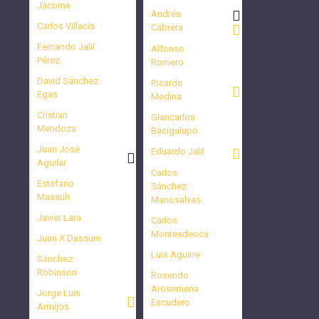
Jácome
Andrés
Carlos Villacís
Cabrera
Fernando Jalil
Alfonso
Pérez
Romero
David Sánchez
Ricardo
Egas
Medina
Cristian
Giancarlos
Mendoza
Bacigalupo
Juan José
Eduardo Jalil
Aguilar
Carlos
Estefano
Sánchez
Massuh
Manosalvas
Javier Lara
Carlos
Montesdeoca
Juan X Dassum
Luis Aguirre
Sánchez
Robinson
Rosendo
Arosemena
Jorge Luis
Escudero
Armijos