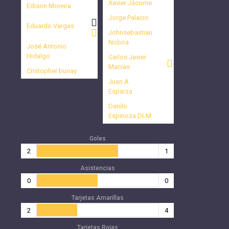
Xavier Jácome
Edison Moreira
Jorge Palacio
Eduardo Vargas
Johnsebastian
Noboa
José Antonio
Hidalgo
Carlos Javier
Macías
Cristopher bunay
Juan A
Esparza
Danilo
Espinoza DLM
Goles
2
1
Asistencias
0
0
Tarjetas Amarillas
2
4
Tarjetas Rojas