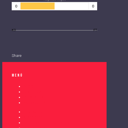
0
0
KO
FT
Share
Menú
INICIO
NOSOTROS
COPA DELTA
AYUDA SOCIAL
REGLAMENTO
AUSPICIOS
CALENDARIO / RESULTADOS