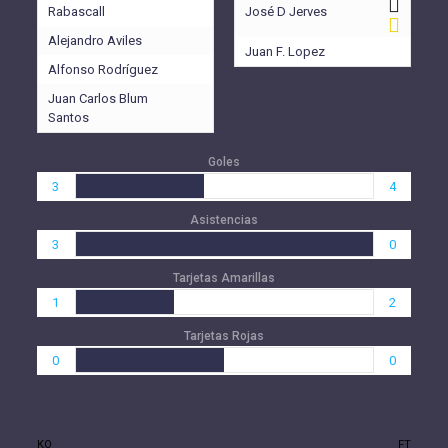
Rabascall
José D Jerves
Alejandro Aviles
Juan F. Lopez
Alfonso Rodríguez
Juan Carlos Blum
Santos
Goles
3
4
Asistencias
3
0
Tarjetas Amarillas
1
2
Tarjetas Rojas
0
0
KO
FT