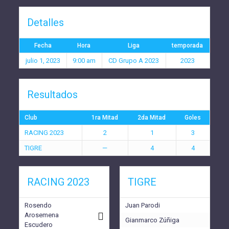
Detalles
Fecha
Hora
Liga
temporada
julio 1, 2023
9:00 am
CD Grupo A 2023
2023
Resultados
Club
1ra Mitad
2da Mitad
Goles
RACING 2023
2
1
3
TIGRE
—
4
4
RACING 2023
TIGRE
Rosendo
Juan Parodi
Arosemena
Gianmarco Zúñiga
Escudero