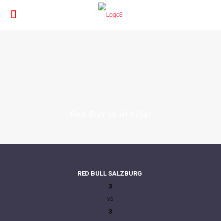
Red Bull vs Al hillal
RED BULL SALZBURG
3
vs
3