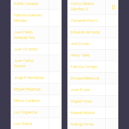
Adolfo Caicedo
Carlos Alberto
Sánchez G
Fabricio Guerrero
Morales
Clemente Pino H
Juan Pablo
Eduardo Vernaza
Almeida Toro
José Duran
Juan Orrantia
Henry Taleb
Juan Carlos
Pinchin
Fabricio Cornejo
Jorge R Mestanza
Enrique Menescal
Miguel Mayorga
Juan E León
Marco Calderón
Miguel Yúnez
Luis Siguenza
Roberto Muñoz
Luis Rivera
Rodrigo Torres