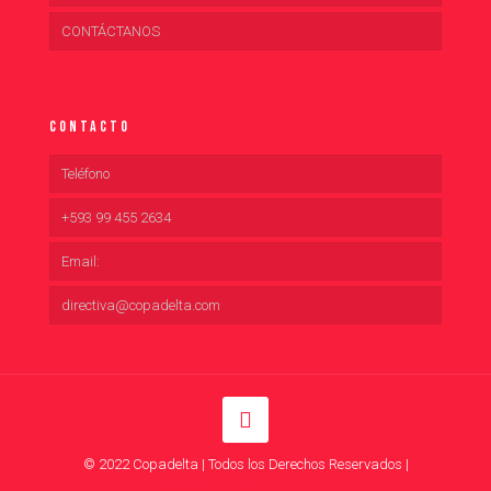
CONTÁCTANOS
Contacto
Teléfono
+593 99 455 2634
Email:
directiva@copadelta.com
© 2022 Copadelta | Todos los Derechos Reservados |
Desarrollado por Duomo Adv