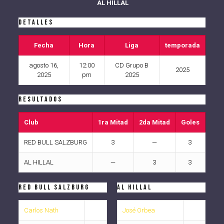
AL HILLAL
Detalles
Fecha
Hora
Liga
temporada
agosto 16,
12:00
CD Grupo B
2025
2025
pm
2025
Resultados
Club
1ra Mitad
2da Mitad
Goles
RED BULL SALZBURG
3
—
3
AL HILLAL
—
3
3
RED BULL SALZBURG
AL HILLAL
Carlos Nath
José Orbea