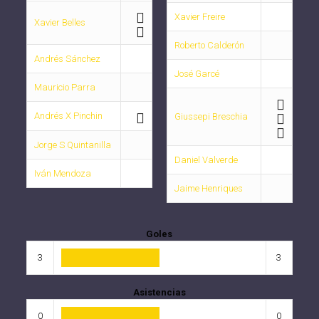
Xavier Freire
Xavier Belles
Roberto Calderón
Andrés Sánchez
José Garcé
Mauricio Parra
Andrés X Pinchin
Giussepi Breschia
Jorge S Quintanilla
Daniel Valverde
Iván Mendoza
Jaime Henriques
Goles
3
3
Asistencias
0
0