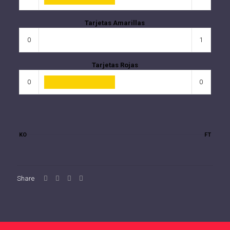
Tarjetas Amarillas
0
1
Tarjetas Rojas
0
0
KO
FT
Share