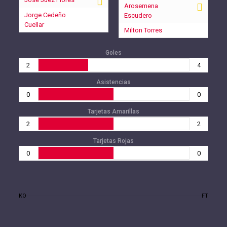
Arosemena
Jorge Cedeño
Escudero
Cuellar
Milton Torres
Goles
2
4
Asistencias
0
0
Tarjetas Amarillas
2
2
Tarjetas Rojas
0
0
KO
FT