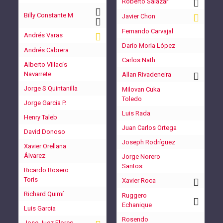
Roberto Salazar
Billy Constante M
Javier Chon
Fernando Carvajal
Andrés Varas
Darío Morla López
Andrés Cabrera
Carlos Nath
Alberto Villacís
Navarrete
Allan Rivadeneira
Jorge S Quintanilla
Milovan Cuka
Toledo
Jorge Garcia P.
Luis Rada
Henry Taleb
Juan Carlos Ortega
David Donoso
Joseph Rodríguez
Xavier Orellana
Álvarez
Jorge Norero
Santos
Ricardo Rosero
Toris
Xavier Roca
Richard Quimí
Ruggero
Echanique
Luis Garcia
Rosendo
Jose Juez Flores