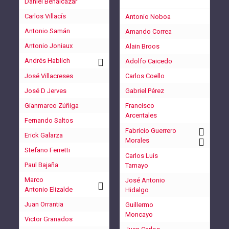
Daniel Benalcázar
Carlos Villacís
Antonio Noboa
Antonio Samán
Amando Correa
Antonio Joniaux
Alain Broos
Andrés Hablich
Adolfo Caicedo
José Villacreses
Carlos Coello
José D Jerves
Gabriel Pérez
Gianmarco Zúñiga
Francisco
Arcentales
Fernando Saltos
Fabricio Guerrero
Erick Galarza
Morales
Stefano Ferretti
Carlos Luis
Paul Bajaña
Tamayo
Marco
José Antonio
Antonio Elizalde
Hidalgo
Juan Orrantia
Guillermo
Moncayo
Victor Granados