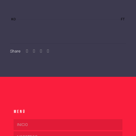
KO
FT
Share
Menú
INICIO