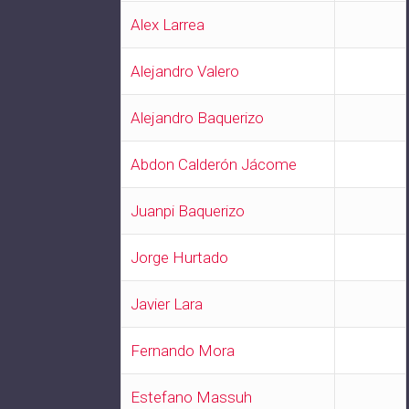
Alex Larrea
Alejandro Valero
Alejandro Baquerizo
Abdon Calderón Jácome
Juanpi Baquerizo
Jorge Hurtado
Javier Lara
Fernando Mora
Estefano Massuh