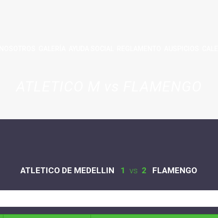
NOSOTROS
GALERÍA
AYUDA SOCIAL
REGLAMENTO
AUSPICIOS
CALE
ATLETICO M vs FLAMENGO
ATLETICO DE MEDELLIN
1
vs
2
FLAMENGO