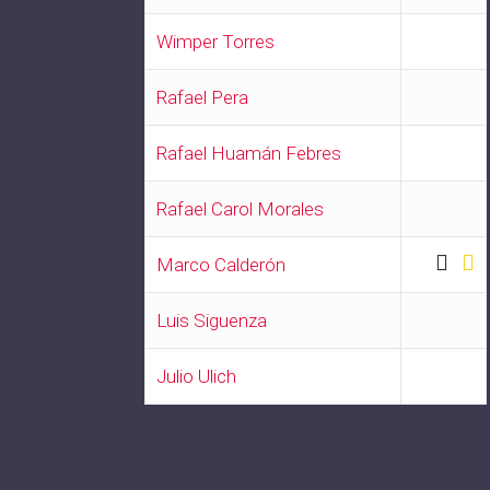
Wimper Torres
Rafael Pera
Rafael Huamán Febres
Rafael Carol Morales
Marco Calderón
Luis Siguenza
Julio Ulich