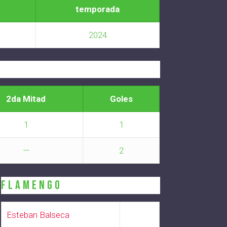
temporada
2024
2da Mitad
Goles
1
1
—
2
FLAMENGO
Esteban Balseca