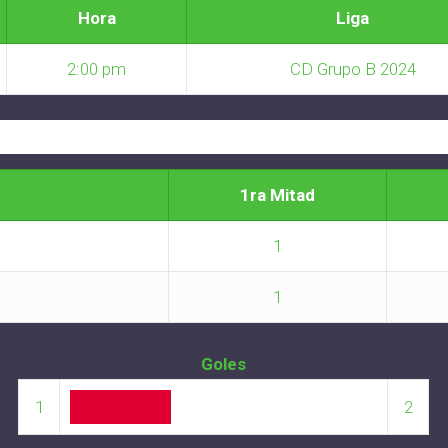
Hora
Liga
2:00 pm
CD Grupo B 2024
1ra Mitad
1
1
Goles
1
2