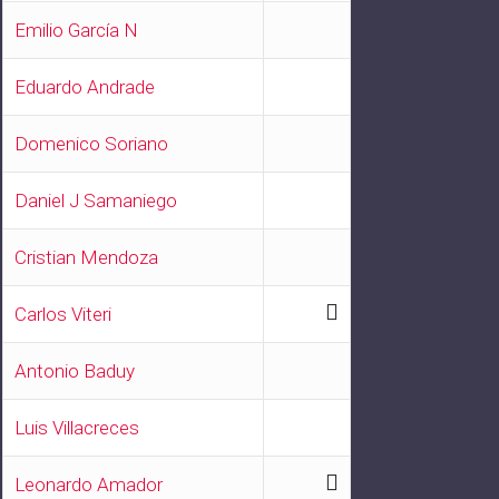
Emilio García N
Eduardo Andrade
Domenico Soriano
Daniel J Samaniego
Cristian Mendoza
Carlos Viteri
Antonio Baduy
Luis Villacreces
Leonardo Amador