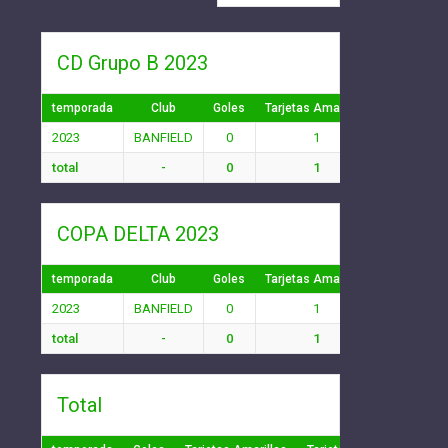
CD Grupo B 2023
temporada
Club
Goles
Tarjetas Amarillas
Tarjetas R
2023
BANFIELD
0
1
0
total
-
0
1
0
COPA DELTA 2023
temporada
Club
Goles
Tarjetas Amarillas
Tarjetas R
2023
BANFIELD
0
1
0
total
-
0
1
0
Total