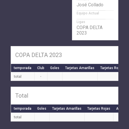
José Collado
Equipo Actual
Ligas
COPA DELTA
2023
COPA DELTA 2023
temporada
Club
Goles
Tarjetas Amarillas
Tarjetas Rojas
total
-
Total
temporada
Goles
Tarjetas Amarillas
Tarjetas Rojas
Auto Go
total