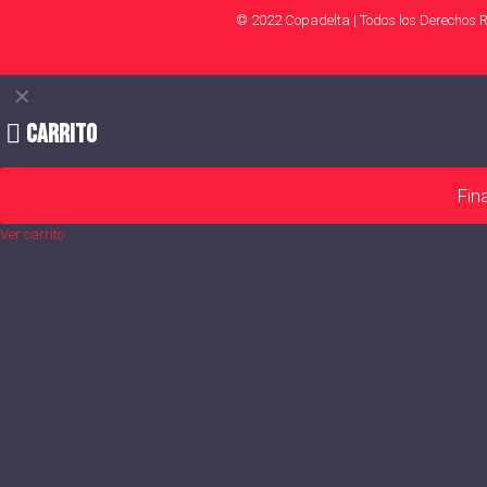
© 2022 Copadelta | Todos los Derechos 
✕
Carrito
Fin
Ver carrito